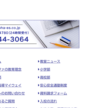
ム
教室ニュース
ファの教育理念
小学部
部
高校部
指導マイウェイ
安心安全通塾制度
へのお問い合わせ
資料請求フォーム
あるご質問
入校の流れ