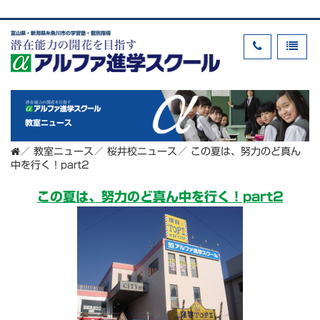
富山県・新潟県糸魚川市の学習塾・個別指導
教室ニュース
／
教室ニュース
／
桜井校ニュース
／
この夏は、努力のど真ん
中を行く！part2
この夏は、努力のど真ん中を行く！part2