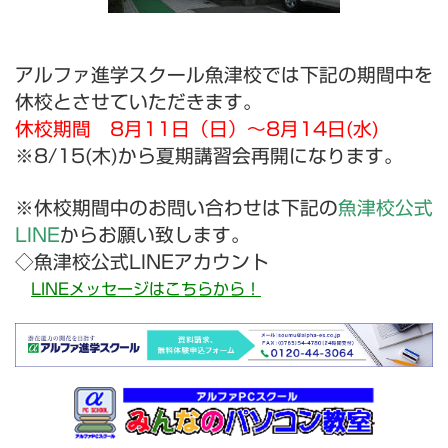
アルファ進学スクール魚津校では下記の期間中を
休校とさせていただきます。
休校期間 8
月11
日
（
日
）～8
月14
日(水)
※8/15(木)から夏期講習会再開になります。
※休校期間中のお問い合わせは下記の
魚津校公式
LINE
からお願い致します。
◇魚津校公式LINEアカウント
LINEメッセージはこちらから！