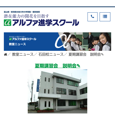
富山県・新潟県糸魚川市の学習塾・個別指導
教室ニュース
／
教室ニュース
／
石田校ニュース
／
夏期講習会 説明会✎
夏期講習会 説明会✎