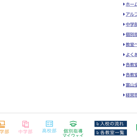
ホー
アル
中学
個別
教室
よく
各教
各教
富山
経営