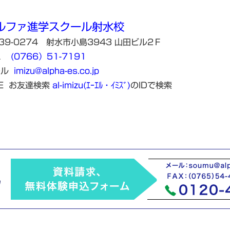
ルファ進学スクール射水校
39-0274 射水市小島3943 山田ビル2Ｆ
EL
(
0766）51-7191
ール
imizu@alpha-es.co.jp
NE お友達検索
al-imizu(ｴｰｴﾙ・ｲﾐｽﾞ)
のIDで検索