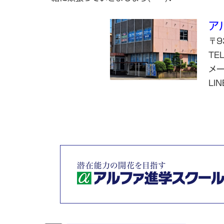
ア
〒9
T
メ
LI