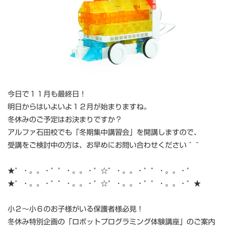
今日で１１月も最終日！
明日からはいよいよ１２月が始まりますね。
冬休みのご予定はお決まりですか？
アルファ石田校でも「冬期集中講習会」を開講しますので、
受講をご検討中の方は、お早めにお問い合わせください＾＾
★゜・。。・゜゜・。。・゜☆゜・。。・゜゜・。。・゜
★゜・。。・゜゜・。。・゜☆゜・。。・゜゜・。。・゜★
小２～小６のお子様がいる保護者様必見！
冬休み特別企画の「ロボットプログラミング体験講座」のご案内