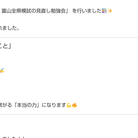
回 富山全県模試の見直し勉強会」
を行いました
！
れました。
こと」
繋がる「本当の力」になります