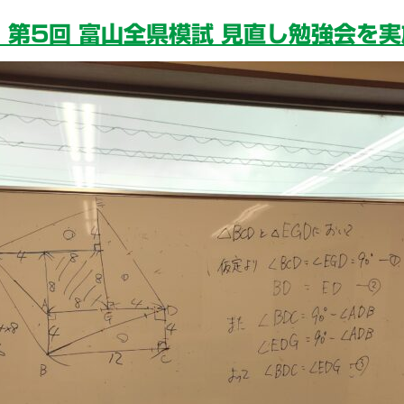
） 第5回 富山全県模試 見直し勉強会を