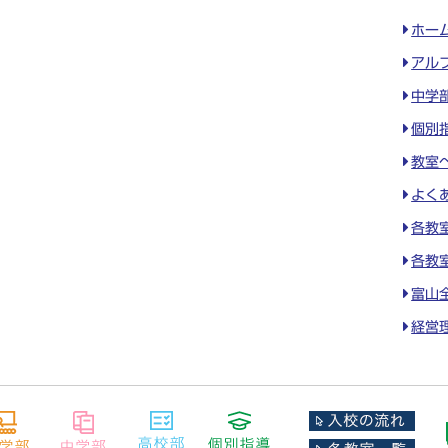
ホー
アル
中学
個別
教室
よく
各教
各教
富山
経営