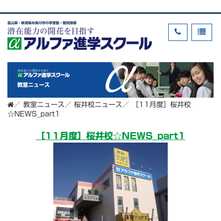
富山県・新潟県糸魚川市の学習塾・個別指導
教室ニュース
／
教室ニュース
／
桜井校ニュース
／
［11月度］桜井校
☆NEWS_part1
［11月度］桜井校☆NEWS_part1