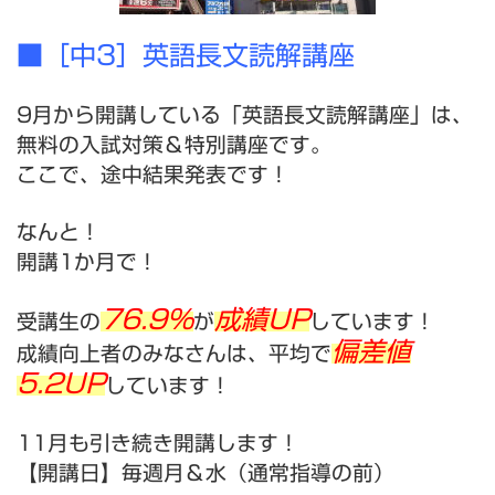
■［中3］英語長文読解講座
9月から開講している「英語長文読解講座」は、
無料の入試対策＆特別講座です。
ここで、途中結果発表です！
なんと！
開講1か月で！
76.9%
成績UP
受講生の
が
しています！
偏差値
成績向上者のみなさんは、平均で
5.2UP
しています！
11月も引き続き開講します！
【開講日】毎週月＆水（通常指導の前）