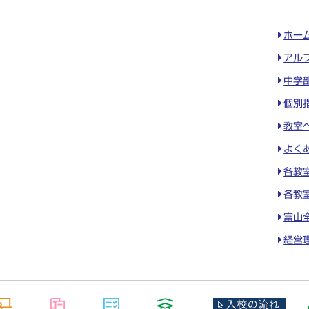
ホー
アル
中学
個別
教室
よく
各教
各教
富山
経営