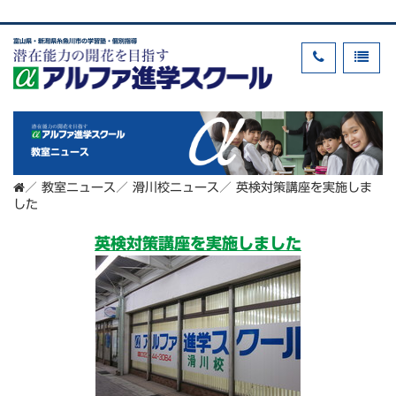
富山県・新潟県糸魚川市の学習塾・個別指導
教室ニュース
／
教室ニュース
／
滑川校ニュース
／
英検対策講座を実施しま
した
英検対策講座を実施しました