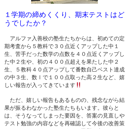
１学期の締めくくり、期末テストはど
うでしたか？
アルファ入善校の塾生たちからは、初めての定
期考査から５教科で３０点近くアップした中１
生、苦手だった数学の点数を４０点近くアップし
た中２生や、初の４００点超えを果たした中２
生、５教科４０点アップして番数自己ベスト達成
の中３生、数Ⅰで１００点取った高２生など、嬉
しい報告が入ってきています
ただ、嬉しい報告もあるものの、残念ながら結
果が振るわなかった塾生たちもいます。彼らと
は、そうなってしまった要因を、答案の見直しや
テスト勉強の内容などを再確認して今後の改善策