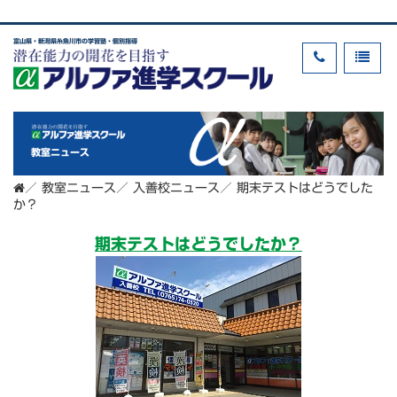
富山県・新潟県糸魚川市の学習塾・個別指導
教室ニュース
／
教室ニュース
／
入善校ニュース
／
期末テストはどうでした
か？
期末テストはどうでしたか？