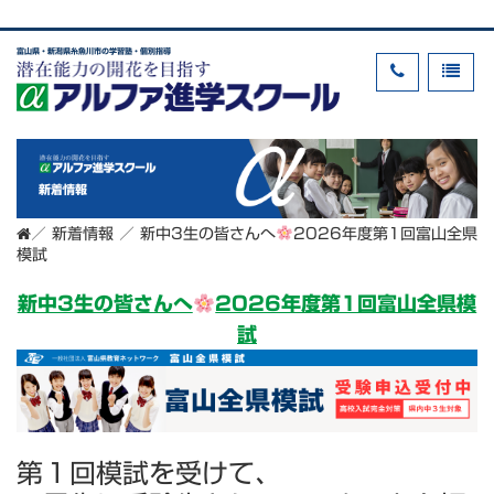
富山県・新潟県糸魚川市の学習塾・個別指導
新着情報
／
新着情報
／
新中3生の皆さんへ
2026年度第1回富山全県
模試
新中3生の皆さんへ
2026年度第1回富山全県模
試
第１回模試を受けて、