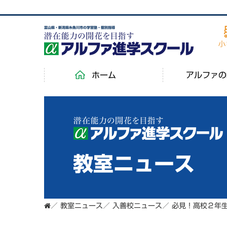
富山県・新潟県糸魚川市の学習塾・個別指導
ホーム
アルファの
教室ニュース
／
教室ニュース
／
入善校ニュース
／
必見！高校２年