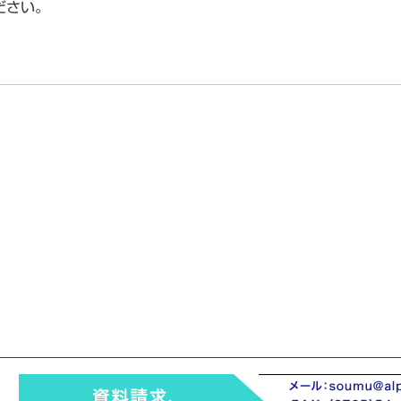
ださい。
！