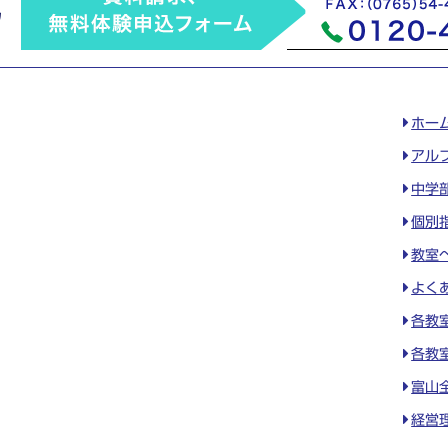
ホー
アル
中学
個別
教室
よく
各教
各教
富山
経営