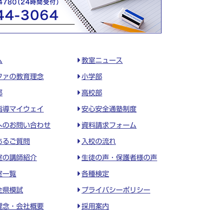
ム
教室ニュース
ファの教育理念
小学部
部
高校部
指導マイウェイ
安心安全通塾制度
へのお問い合わせ
資料請求フォーム
あるご質問
入校の流れ
室の講師紹介
生徒の声・保護者様の声
室一覧
各種検定
全県模試
プライバシーポリシー
理念・会社概要
採用案内