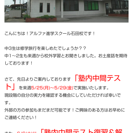
こんにちは！アルファ進学スクール石田校です！
中3生は修学旅行を楽しめたでしょうか？？
中1～2生も来週から校外学習とお聞きしました。お土産話を期待
しております！
「塾内中間テス
さて、先日よりご案内しております
ト」
を来週
5/25(月)～5/29(金)
で実施いたします。
現段階の自分の実力を確認する機会にしていただければ幸いで
す。
外部の方の参加もまだまだ可能です！ご興味のある方はお早めに
ご連絡ください！
「塾内中間テスト復習＆解