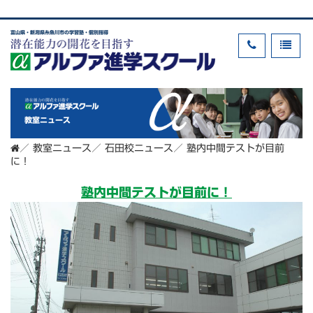
富山県・新潟県糸魚川市の学習塾・個別指導
教室ニュース
／
教室ニュース
／
石田校ニュース
／
塾内中間テストが目前
に！
塾内中間テストが目前に！