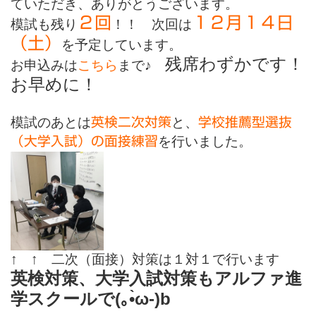
ていただき、ありがとうございます。
２回
１２月１４日
模試も残り
！！ 次回は
（土）
を予定しています。
残席わずかです！
お申込みは
こちら
まで♪
お早めに！
模試のあとは
と、
英検二次対策
学校推薦型選抜
を行いました。
（大学入試）の面接練習
↑ ↑ 二次（面接）対策は１対１で行います
英検対策、大学入試対策もアルファ進
学スクールで
(
｡
•̀ω-)b