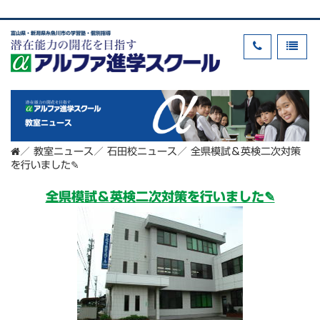
富山県・新潟県糸魚川市の学習塾・個別指導
教室ニュース
／
教室ニュース
／
石田校ニュース
／
全県模試＆英検二次対策
を行いました✎
全県模試＆英検二次対策を行いました✎