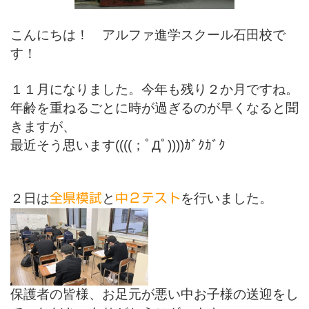
こんにちは！ アルファ進学スクール石田校で
す！
１１月になりました。今年も残り２か月ですね。
年齢を重ねるごとに時が過ぎるのが早くなると聞
きますが、
最近そう思います
((((
；ﾟДﾟ
))))
ｶﾞｸｶﾞｸ
２日は
と
を行いました。
全県模試
中２テスト
保護者の皆様、お足元が悪い中お子様の送迎をし