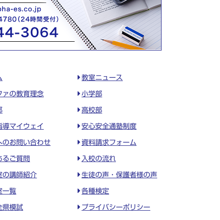
ム
教室ニュース
ファの教育理念
小学部
部
高校部
指導マイウェイ
安心安全通塾制度
へのお問い合わせ
資料請求フォーム
あるご質問
入校の流れ
室の講師紹介
生徒の声・保護者様の声
室一覧
各種検定
全県模試
プライバシーポリシー