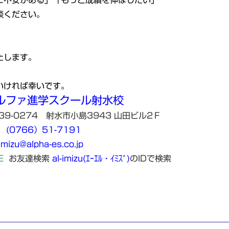
に不安がある」「もっと成績を伸ばしたい」
談ください。
たします。
いければ幸いです。
ルファ進学スクール射水校
39-0274 射水市小島3943 山田ビル2Ｆ
(
0766）51-7191
imizu@alpha-es.co.jp
E
お友達検索
al-imizu(ｴｰｴﾙ・ｲﾐｽﾞ)
のIDで検索