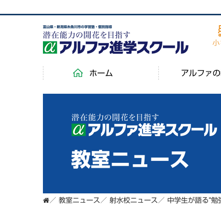
富山県・新潟県糸魚川市の学習塾・個別指導
ホーム
アルファの
教室ニュース
／
教室ニュース
／
射水校ニュース
／
中学生が語る“勉