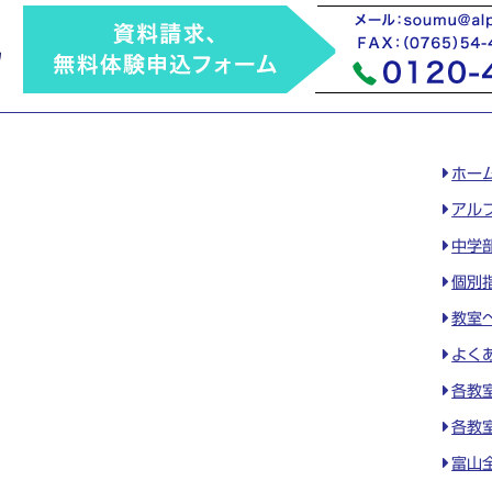
ホー
アル
中学
個別
教室
よく
各教
各教
富山