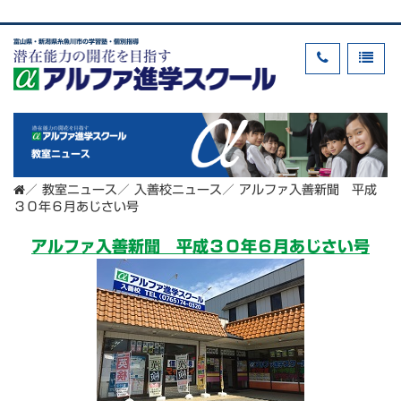
富山県・新潟県糸魚川市の学習塾・個別指導
教室ニュース
／
教室ニュース
／
入善校ニュース
／
アルファ入善新聞 平成
３０年６月あじさい号
アルファ入善新聞 平成３０年６月あじさい号