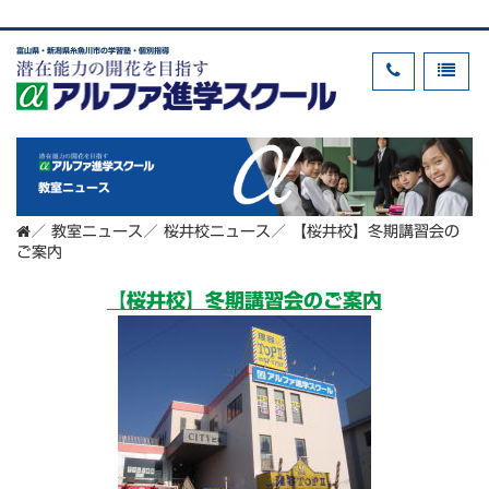
富山県・新潟県糸魚川市の学習塾・個別指導
教室ニュース
／
教室ニュース
／
桜井校ニュース
／
【桜井校】冬期講習会の
ご案内
【桜井校】冬期講習会のご案内