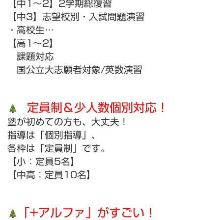
【中1～2】2学期総復習
【中3】志望校別・入試問題演習
・高校生…
【高1～2】
課題対応
国公立大志願者対象/英数演習
定員制＆少人数個別対応！
塾が初めての方も、大丈夫！
指導は「個別指導」、
各枠は「定員制」です。
【小：定員5名】
【中高：定員10名】
「+アルファ」がすごい！