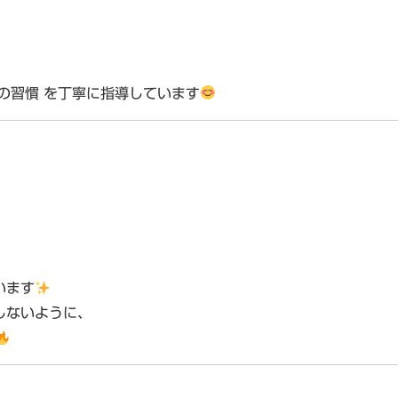
の習慣
を丁寧に指導しています
います
しないように、