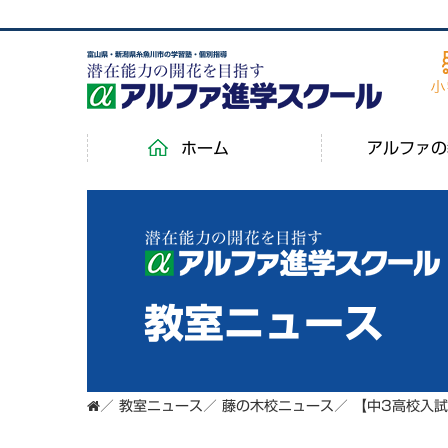
富山県・新潟県糸魚川市の学習塾・個別指導
ホーム
アルファの
教室ニュース
／
教室ニュース
／
藤の木校ニュース
／
【中3高校入